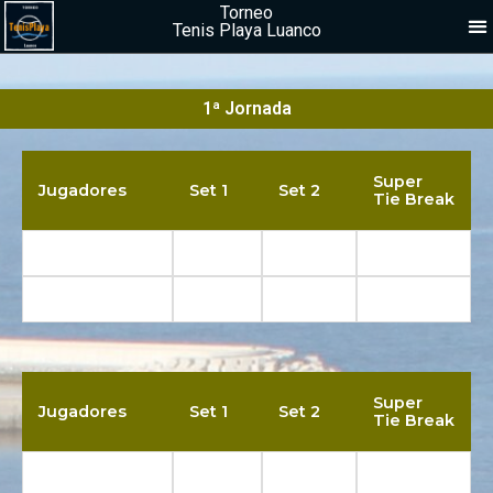
Torneo
Tenis Playa Luanco
1ª Jornada
Super
Jugadores
Set 1
Set 2
Tie Break
Super
Jugadores
Set 1
Set 2
Tie Break