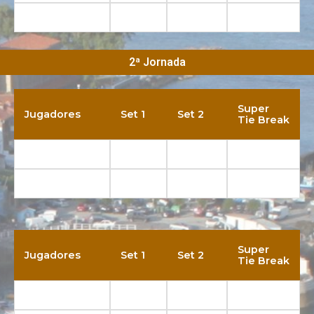
2ª Jornada
Super
Jugadores
Set 1
Set 2
Tie Break
Super
Jugadores
Set 1
Set 2
Tie Break