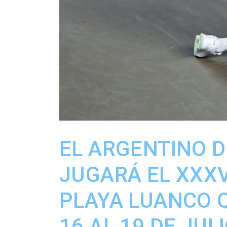
EL ARGENTINO 
JUGARÁ EL XXXV
PLAYA LUANCO Q
16 AL 19 DE JUL