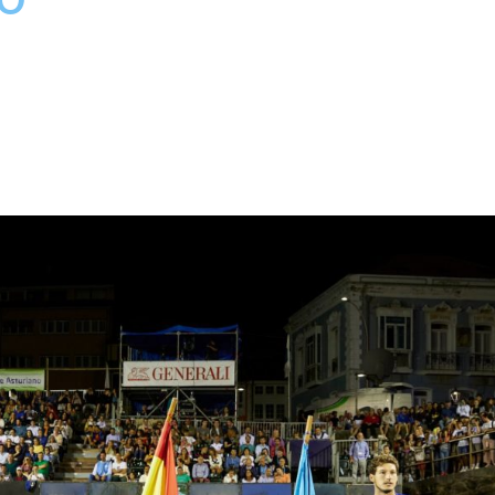
an será uno de los cabezas de serie principales e
, que se disputará finalmente del 16 al 19 de juli
podado “El Peque” en el circuito internacional,...