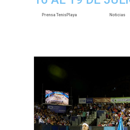
por
|
Abr 10, 2024
|
Prensa TenisPlaya
Noticias
El tenista argentino Diego Schwartzm
XXXVII Torneo BDO Tenis Playa Luanco
la playa de La Ribera. Schwartzman, a