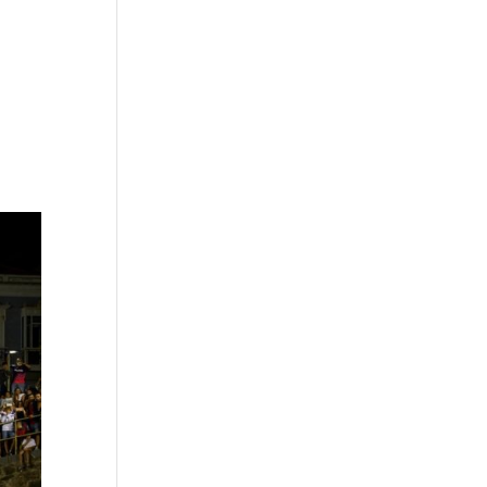
n el
o en