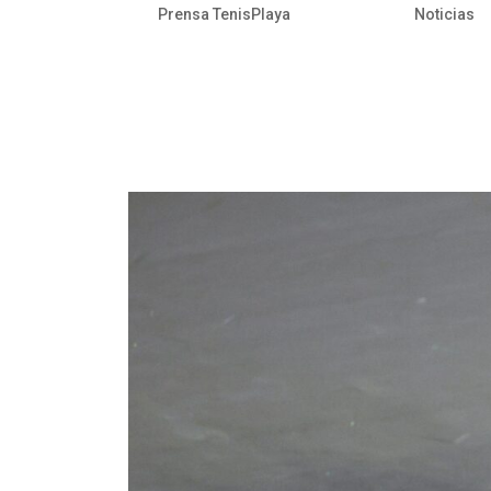
por
|
Abr 24, 2024
|
Prensa TenisPlaya
Noticias
El tenista lituano Edas Butvilas y 
presencia en el XXXVII Torneo BDO Te
julio en la playa de La Ribera. Junto a
el...