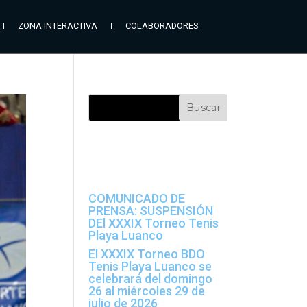
ZONA INTERACTIVA
COLABORADORES
Entradas
recientes
COMUNICADO DE
PRENSA: SUSPENSIÓN
DEl XXXIX Torneo Tenis
Playa Luanco
El XXXIX Torneo BDO
Tenis Playa Luanco se
celebrará del domingo
26 al miércoles 29 de
julio de 2026