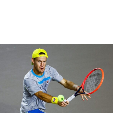
el español Miguel Avendaño han confirmado su
nis Playa Luanco, que se disputará del 16 al 19 d
 ellos los jóvenes Iker Sevilla, que repite en Luanc