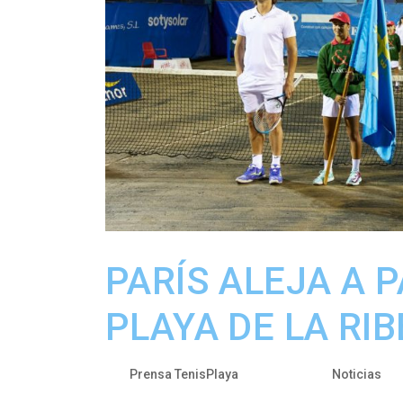
PARÍS ALEJA A 
PLAYA DE LA RI
por
|
Abr 2, 2024
|
Prensa TenisPlaya
Noticias