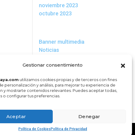
noviembre 2023
octubre 2023
Categorías
Banner multimedia
Noticias
Meta
Gestionar consentimiento
Acceder
laya.com
utilizamos cookies propias y de terceros con fines
de personalización y análisis, para mejorar tu experiencia de
Feed de entradas
n y mostrarte contenidos relevantes. Puedes aceptar todas,
Feed de comentarios
s o configurar tus preferencias.
WordPress.org
Aceptar
Denegar
Política de Cookies
Política de Privacidad