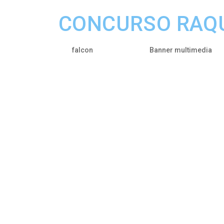
CONCURSO RAQ
por
|
Jun 30, 2025
|
falcon
Banner multimedia
Gana una raqueta de Pedro Cachín a
Playa Luanco, y participa en el sorte