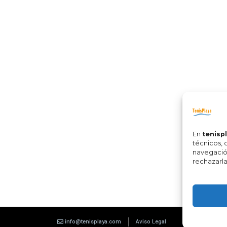
En
tenisp
técnicos, 
navegació
rechazarla
info@tenisplaya.com
Aviso Legal